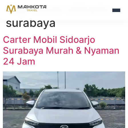
Tag:
travel sidoarjo
surabaya
Carter Mobil Sidoarjo
Surabaya Murah & Nyaman
24 Jam