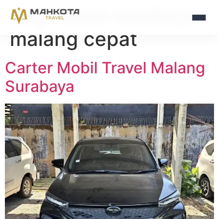
Tag:
travel surabaya
malang cepat
Carter Mobil Travel Malang
Surabaya