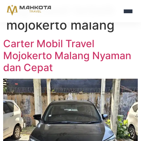
Tag:
travel terbaik
mojokerto malang
Carter Mobil Travel
Mojokerto Malang Nyaman
dan Cepat