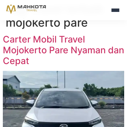
Tag:
travel terbaik
mojokerto pare
Carter Mobil Travel
Mojokerto Pare Nyaman dan
Cepat