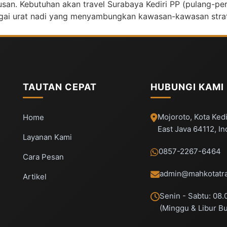
san. Kebutuhan akan travel Surabaya Kediri PP (pulang-per
agai urat nadi yang menyambungkan kawasan-kawasan strate
TAUTAN CEPAT
HUBUNGI KAMI
Mojoroto, Kota Kedi
Home
East Java 64112, I
Layanan Kami
0857-2267-6464
Cara Pesan
admin@mahkotatra
Artikel
Senin - Sabtu: 08.
(Minggu & Libur B