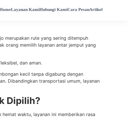
an untuk
Home
Layanan Kami
Hubungi Kami
Cara Pesan
Artikel
rjo merupakan rute yang sering ditempuh
ak orang memilih layanan antar jemput yang
fleksibel, dan aman.
rombongan kecil tanpa digabung dengan
han. Dibandingkan transportasi umum, layanan
 Dipilih?
in hemat waktu, layanan ini memberikan rasa