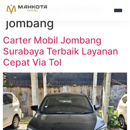
Tag:
sewa innova
jombang
Carter Mobil Jombang
Surabaya Terbaik Layanan
Cepat Via Tol