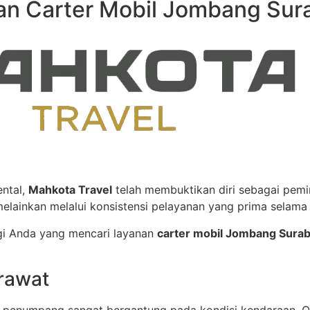
an Carter Mobil Jombang Sur
ental,
Mahkota Travel
telah membuktikan diri sebagai pem
melainkan melalui konsistensi pelayanan yang prima selama
gi Anda yang mencari layanan
carter mobil Jombang Sura
rawat
penumpang sangat bergantung pada kondisi kendaraan. Ol