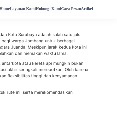
 Layanan Cepat
Home
Layanan Kami
Hubungi Kami
Cara Pesan
Artikel
an Kota Surabaya adalah salah satu jalur
et bagi warga Jombang untuk berbagai
ndara Juanda. Meskipun jarak kedua kota ini
 melelahkan dan memakan waktu lama.
antarkota atau kereta api mungkin bukan
asi akhir seringkali merepotkan. Oleh karena
kan fleksibilitas tinggi dan kenyamanan
uk rute ini, serta merekomendasikan