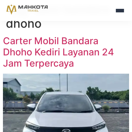
Tag:
taksi bandara
dhoho
Carter Mobil Bandara
Dhoho Kediri Layanan 24
Jam Terpercaya