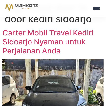
Tag:
travel door to
door kediri sidoarjo
Carter Mobil Travel Kediri
Sidoarjo Nyaman untuk
Perjalanan Anda