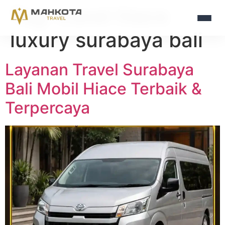
Tag:
travel hiace
luxury surabaya bali
Layanan Travel Surabaya
Bali Mobil Hiace Terbaik &
Terpercaya