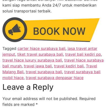
kami siap membantu Anda 24/7 untuk memberikan
solusi transportasi terbaik.
Tagged
carter hiace surabaya bali
,
jasa travel antar
jemput
,
tiket travel surabaya bali
,
travel bali kediri pp
,
travel hiace luxury surabaya bali
,
travel hiace surabaya
bali murah
,
travel jawa bali
,
travel kediri bali
,
Travel
Malang Bali
,
travel surabaya bali
,
travel surabaya bali
mobil hiace
,
travel surabaya denpasar hiace
Leave a Reply
Your email address will not be published.
Required
fields are marked
*