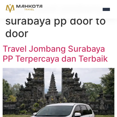
Tag:
travel jombang
surabaya pp door to
door
Travel Jombang Surabaya
PP Terpercaya dan Terbaik