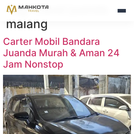
Tag:
travel juanda
malang
Carter Mobil Bandara
Juanda Murah & Aman 24
Jam Nonstop