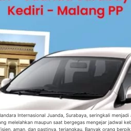
ndara Internasional Juanda, Surabaya, seringkali menjadi 
yang melelahkan maupun saat bergegas mengejar jadwal keb
efisien, aman, dan pastinya, terjangkau. Banyak orang ber