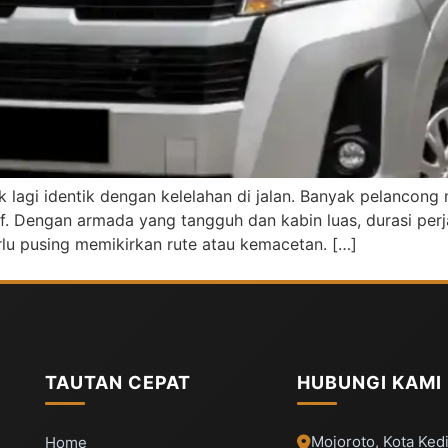
ak lagi identik dengan kelelahan di jalan. Banyak pelancon
if. Dengan armada yang tangguh dan kabin luas, durasi perja
erlu pusing memikirkan rute atau kemacetan. […]
TAUTAN CEPAT
HUBUNGI KAMI
Mojoroto, Kota Kedi
Home