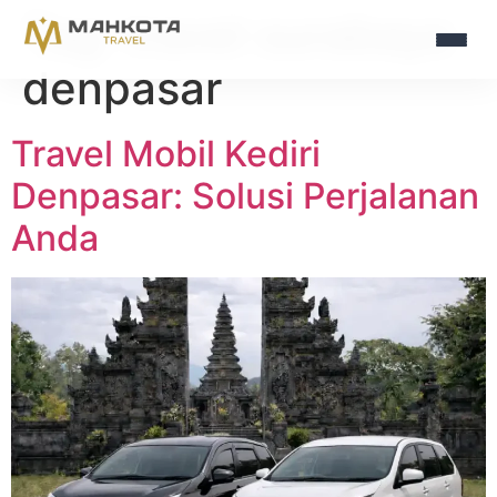
Tag:
travel surabaya
denpasar
Travel Mobil Kediri
Denpasar: Solusi Perjalanan
Anda