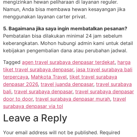
mengizinkan hewan peliharaan di layanan reguler.
Namun, Anda bisa membawa hewan kesayangan jika
menggunakan layanan carter privat.
5. Bagaimana jika saya ingin membatalkan pesanan?
Pembatalan bisa dilakukan minimal 24 jam sebelum
keberangkatan. Mohon hubungi admin kami untuk detail
kebijakan pengembalian dana atau perubahan jadwal.
Tagged
agen travel surabaya denpasar terdekat
,
harga
tiket travel surabaya denpasar
,
jasa travel surabaya bali
terpercaya
,
Mahkota Travel
,
tiket travel surabaya
denpasar 2026
,
travel juanda denpasar
,
travel surabaya
bali
,
travel surabaya denpasar
,
travel surabaya denpasar
door to door
,
travel surabaya denpasar murah
,
travel
surabaya denpasar via tol
Leave a Reply
Your email address will not be published.
Required