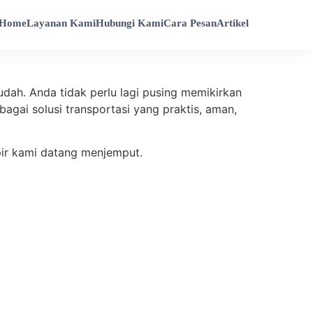
alanan Nyaman dan
Home
Layanan Kami
Hubungi Kami
Cara Pesan
Artikel
dah. Anda tidak perlu lagi pusing memikirkan
bagai solusi transportasi yang praktis, aman,
pir kami datang menjemput.