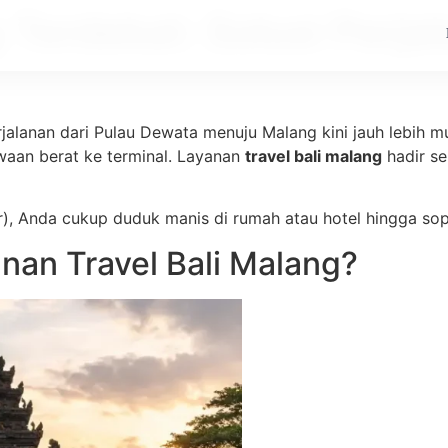
g Terdekat: Solusi Perj
lanan dari Pulau Dewata menuju Malang kini jauh lebih mu
waan berat ke terminal. Layanan
travel bali malang
hadir se
r), Anda cukup duduk manis di rumah atau hotel hingga so
an Travel Bali Malang?