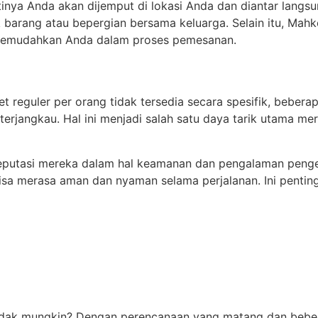
rtinya Anda akan dijemput di lokasi Anda dan diantar langsu
barang atau bepergian bersama keluarga. Selain itu, Mahko
 memudahkan Anda dalam proses pemesanan.
ket reguler per orang tidak tersedia secara spesifik, beb
 terjangkau. Hal ini menjadi salah satu daya tarik utama 
 reputasi mereka dalam hal keamanan dan pengalaman peng
isa merasa aman dan nyaman selama perjalanan. Ini pentin
idak mungkin? Dengan perencanaan yang matang dan beberap