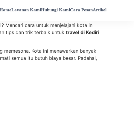
Home
Layanan Kami
Hubungi Kami
Cara Pesan
Artikel
? Mencari cara untuk menjelajahi kota ini
 tips dan trik terbaik untuk
travel di Kediri
ang memesona. Kota ini menawarkan banyak
kmati semua itu butuh biaya besar. Padahal,