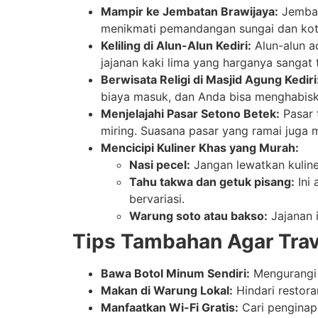
Mampir ke Jembatan Brawijaya:
Jembat
menikmati pemandangan sungai dan kota
Keliling di Alun-Alun Kediri:
Alun-alun ad
jajanan kaki lima yang harganya sangat 
Berwisata Religi di Masjid Agung Kediri
biaya masuk, dan Anda bisa menghabiska
Menjelajahi Pasar Setono Betek:
Pasar 
miring. Suasana pasar yang ramai juga
Mencicipi Kuliner Khas yang Murah:
Nasi pecel:
Jangan lewatkan kuline
Tahu takwa dan getuk pisang:
Ini 
bervariasi.
Warung soto atau bakso:
Jajanan i
Tips Tambahan Agar Trave
Bawa Botol Minum Sendiri:
Mengurangi 
Makan di Warung Lokal:
Hindari restora
Manfaatkan Wi-Fi Gratis:
Cari penginap