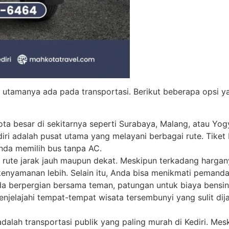
i utamanya ada pada transportasi. Berikut beberapa opsi 
ta besar di sekitarnya seperti Surabaya, Malang, atau Yogy
iri adalah pusat utama yang melayani berbagai rute. Tike
Anda memilih bus tanpa AC.
 rute jarak jauh maupun dekat. Meskipun terkadang hargany
kenyamanan lebih. Selain itu, Anda bisa menikmati pemanda
a berpergian bersama teman, patungan untuk biaya bensin d
 menjelajahi tempat-tempat wisata tersembunyi yang sulit d
alah transportasi publik yang paling murah di Kediri. Mes