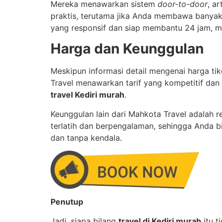
Mereka menawarkan sistem
door-to-door
, a
praktis, terutama jika Anda membawa banyak 
yang responsif dan siap membantu 24 jam,
Harga dan Keunggulan
Meskipun informasi detail mengenai harga ti
Travel menawarkan tarif yang kompetitif dan
travel Kediri murah
.
Keunggulan lain dari Mahkota Travel adalah
terlatih dan berpengalaman, sehingga Anda b
dan tanpa kendala.
Penutup
Jadi, siapa bilang
travel di Kediri murah
itu t