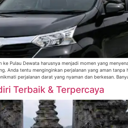
ran ke Pulau Dewata harusnya menjadi momen yang menyenan
ng. Anda tentu menginginkan perjalanan yang aman tanpa ha
enikmati perjalanan darat yang nyaman dan berkesan. Banya
diri Terbaik & Terpercaya