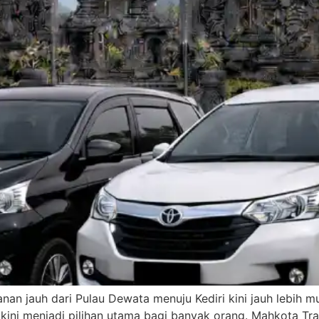
nan jauh dari Pulau Dewata menuju Kediri kini jauh lebih m
i kini menjadi pilihan utama bagi banyak orang. Mahkota Tr