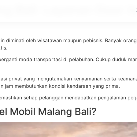
ng Bali: Layanan Door t
akin diminati oleh wisatawan maupun pebisnis. Banyak ora
tis.
u berganti moda transportasi di pelabuhan. Cukup duduk ma
portasi privat yang mengutamakan kenyamanan serta kea
an jam membutuhkan kondisi kendaraan yang prima.
mastikan setiap pelanggan mendapatkan pengalaman perja
l Mobil Malang Bali?