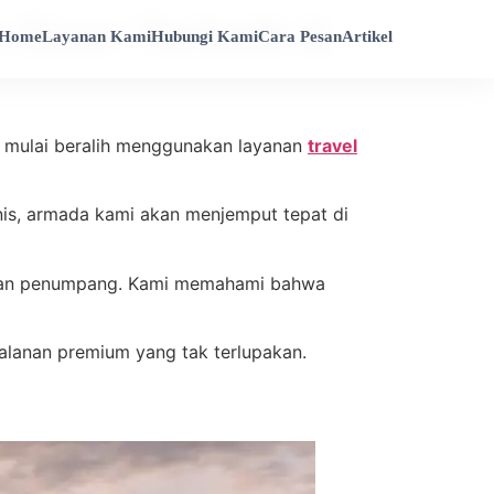
o Door Terbaik &
Home
Layanan Kami
Hubungi Kami
Cara Pesan
Artikel
ng mulai beralih menggunakan layanan
travel
nis, armada kami akan menjemput tepat di
manan penumpang. Kami memahami bahwa
lanan premium yang tak terlupakan.