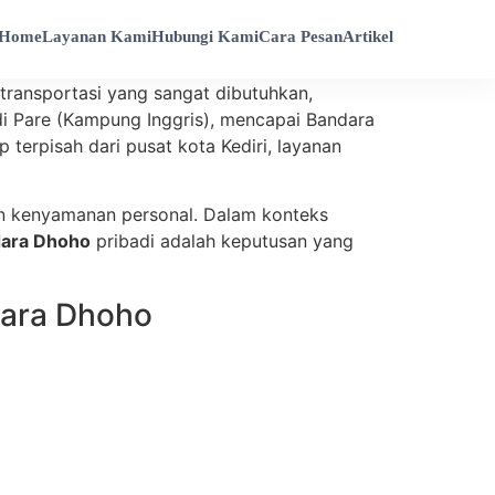
Home
Layanan Kami
Hubungi Kami
Cara Pesan
Artikel
 transportasi yang sangat dibutuhkan,
di Pare (Kampung Inggris), mencapai Bandara
terpisah dari pusat kota Kediri, layanan
dan kenyamanan personal. Dalam konteks
dara Dhoho
pribadi adalah keputusan yang
dara Dhoho