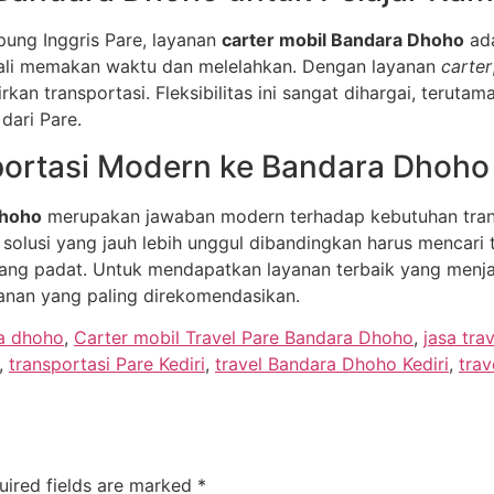
mpung Inggris Pare, layanan
carter mobil Bandara Dhoho
ada
kali memakan waktu dan melelahkan. Dengan layanan
carter
rkan transportasi. Fleksibilitas ini sangat dihargai, ter
dari Pare.
portasi Modern ke Bandara Dhoho
Dhoho
merupakan jawaban modern terhadap kebutuhan trans
n solusi yang jauh lebih unggul dibandingkan harus mencari
ng padat. Untuk mendapatkan layanan terbaik yang menj
lanan yang paling direkomendasikan.
a dhoho
,
Carter mobil Travel Pare Bandara Dhoho
,
jasa tra
,
transportasi Pare Kediri
,
travel Bandara Dhoho Kediri
,
tra
uired fields are marked
*